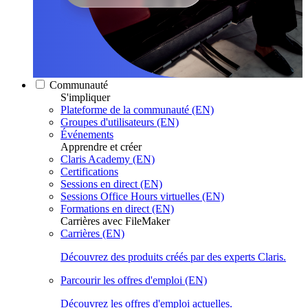
Communauté
S'impliquer
Plateforme de la communauté (EN)
Groupes d'utilisateurs (EN)
Événements
Apprendre et créer
Claris Academy (EN)
Certifications
Sessions en direct (EN)
Sessions Office Hours virtuelles (EN)
Formations en direct (EN)
Carrières avec FileMaker
Carrières (EN)
Découvrez des produits créés par des experts Claris.
Parcourir les offres d'emploi (EN)
Découvrez les offres d'emploi actuelles.