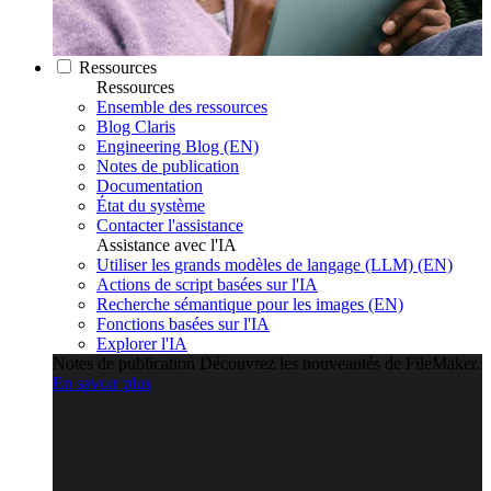
Ressources
Ressources
Ensemble des ressources
Blog Claris
Engineering Blog (EN)
Notes de publication
Documentation
État du système
Contacter l'assistance
Assistance avec l'IA
Utiliser les grands modèles de langage (LLM) (EN)
Actions de script basées sur l'IA
Recherche sémantique pour les images (EN)
Fonctions basées sur l'IA
Explorer l'IA
Notes de publication
Découvrez les nouveautés de FileMaker.
En savoir plus