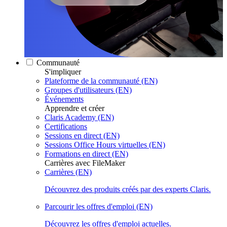
Communauté
S'impliquer
Plateforme de la communauté (EN)
Groupes d'utilisateurs (EN)
Événements
Apprendre et créer
Claris Academy (EN)
Certifications
Sessions en direct (EN)
Sessions Office Hours virtuelles (EN)
Formations en direct (EN)
Carrières avec FileMaker
Carrières (EN)
Découvrez des produits créés par des experts Claris.
Parcourir les offres d'emploi (EN)
Découvrez les offres d'emploi actuelles.