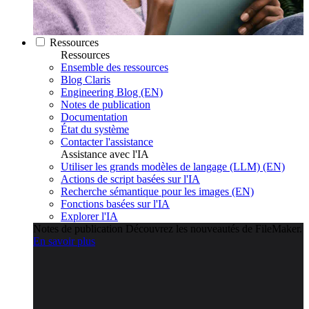
Ressources
Ressources
Ensemble des ressources
Blog Claris
Engineering Blog (EN)
Notes de publication
Documentation
État du système
Contacter l'assistance
Assistance avec l'IA
Utiliser les grands modèles de langage (LLM) (EN)
Actions de script basées sur l'IA
Recherche sémantique pour les images (EN)
Fonctions basées sur l'IA
Explorer l'IA
Notes de publication
Découvrez les nouveautés de FileMaker.
En savoir plus