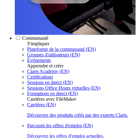
Communauté
S'impliquer
Plateforme de la communauté (EN)
Groupes d'utilisateurs (EN)
Événements
Apprendre et créer
Claris Academy (EN)
Certifications
Sessions en direct (EN)
Sessions Office Hours virtuelles (EN)
Formations en direct (EN)
Carrières avec FileMaker
Carrières (EN)
Découvrez des produits créés par des experts Claris.
Parcourir les offres d'emploi (EN)
Découvrez les offres d'emploi actuelles.