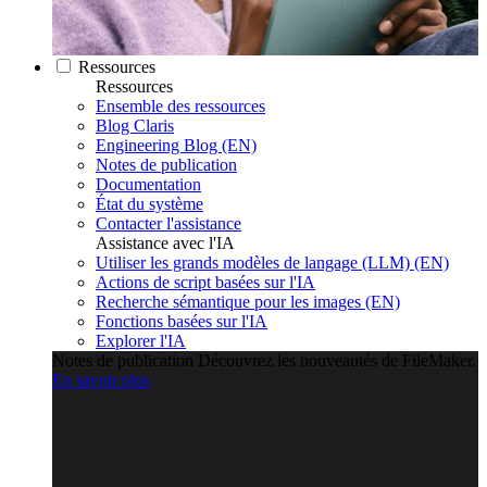
Ressources
Ressources
Ensemble des ressources
Blog Claris
Engineering Blog (EN)
Notes de publication
Documentation
État du système
Contacter l'assistance
Assistance avec l'IA
Utiliser les grands modèles de langage (LLM) (EN)
Actions de script basées sur l'IA
Recherche sémantique pour les images (EN)
Fonctions basées sur l'IA
Explorer l'IA
Notes de publication
Découvrez les nouveautés de FileMaker.
En savoir plus