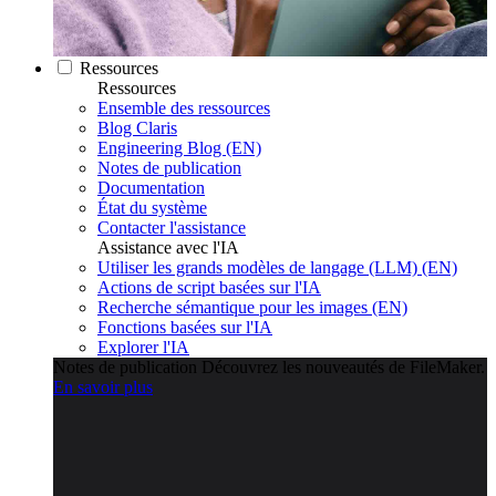
Ressources
Ressources
Ensemble des ressources
Blog Claris
Engineering Blog (EN)
Notes de publication
Documentation
État du système
Contacter l'assistance
Assistance avec l'IA
Utiliser les grands modèles de langage (LLM) (EN)
Actions de script basées sur l'IA
Recherche sémantique pour les images (EN)
Fonctions basées sur l'IA
Explorer l'IA
Notes de publication
Découvrez les nouveautés de FileMaker.
En savoir plus