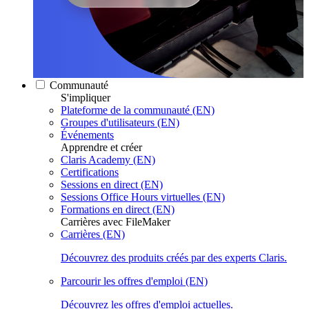
Communauté
S'impliquer
Plateforme de la communauté (EN)
Groupes d'utilisateurs (EN)
Événements
Apprendre et créer
Claris Academy (EN)
Certifications
Sessions en direct (EN)
Sessions Office Hours virtuelles (EN)
Formations en direct (EN)
Carrières avec FileMaker
Carrières (EN)
Découvrez des produits créés par des experts Claris.
Parcourir les offres d'emploi (EN)
Découvrez les offres d'emploi actuelles.