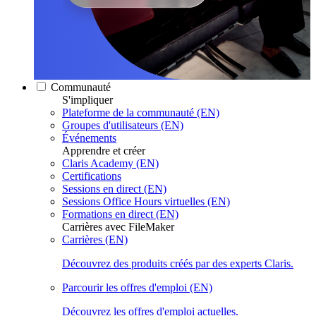
Communauté
S'impliquer
Plateforme de la communauté (EN)
Groupes d'utilisateurs (EN)
Événements
Apprendre et créer
Claris Academy (EN)
Certifications
Sessions en direct (EN)
Sessions Office Hours virtuelles (EN)
Formations en direct (EN)
Carrières avec FileMaker
Carrières (EN)
Découvrez des produits créés par des experts Claris.
Parcourir les offres d'emploi (EN)
Découvrez les offres d'emploi actuelles.