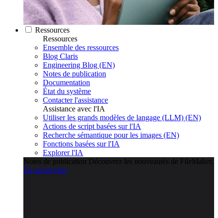
Ressources
Ressources
Ensemble des ressources
Blog Claris
Engineering Blog (EN)
Notes de publication
Documentation
État du système
Contacter l'assistance
Assistance avec l'IA
Utiliser les grands modèles de langage (LLM) (EN)
Actions de script basées sur l'IA
Recherche sémantique pour les images (EN)
Fonctions basées sur l'IA
Explorer l'IA
Notes de publication
Découvrez les nouveautés de FileMaker.
En savoir plus