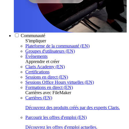
Communauté
S'impliquer
Plateforme de la communauté (EN)
Groupes d'utilisateurs (EN)
Événements
Apprendre et créer
Claris Academy (EN)
Certifications
Sessions en direct (EN)
Sessions Office Hours virtuelles (EN)
Formations en direct (EN)
Carrières avec FileMaker
Carrières (EN)
Découvrez des produits créés par des experts Claris.
Parcourir les offres d'emploi (EN)
Découvrez les offres d'emploi actuelles.