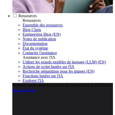
Ressources
Ressources
Ensemble des ressources
Blog Claris
Engineering Blog (EN)
Notes de publication
Documentation
État du système
Contacter l'assistance
Assistance avec l'IA
Utiliser les grands modèles de langage (LLM) (EN)
Actions de script basées sur l'IA
Recherche sémantique pour les images (EN)
Fonctions basées sur l'IA
Explorer l'IA
Notes de publication
Découvrez les nouveautés de FileMaker.
En savoir plus