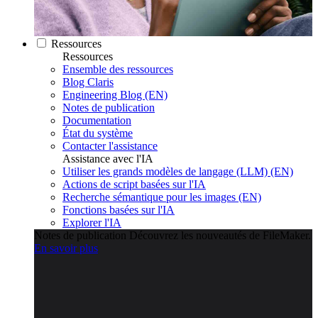
Ressources
Ressources
Ensemble des ressources
Blog Claris
Engineering Blog (EN)
Notes de publication
Documentation
État du système
Contacter l'assistance
Assistance avec l'IA
Utiliser les grands modèles de langage (LLM) (EN)
Actions de script basées sur l'IA
Recherche sémantique pour les images (EN)
Fonctions basées sur l'IA
Explorer l'IA
Notes de publication
Découvrez les nouveautés de FileMaker.
En savoir plus