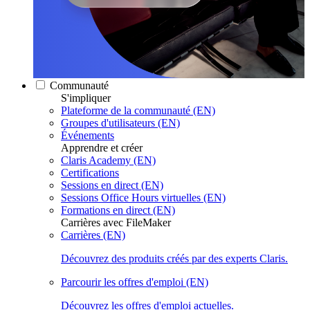
Communauté
S'impliquer
Plateforme de la communauté (EN)
Groupes d'utilisateurs (EN)
Événements
Apprendre et créer
Claris Academy (EN)
Certifications
Sessions en direct (EN)
Sessions Office Hours virtuelles (EN)
Formations en direct (EN)
Carrières avec FileMaker
Carrières (EN)
Découvrez des produits créés par des experts Claris.
Parcourir les offres d'emploi (EN)
Découvrez les offres d'emploi actuelles.