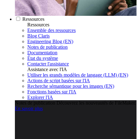
Ressources
Ressources
Ensemble des ressources
Blog Claris
Engineering Blog (EN)
Notes de publication
Documentation
État du système
Contacter l'assistance
Assistance avec l'IA
Utiliser les grands modèles de langage (LLM) (EN)
Actions de script basées sur l'IA
Recherche sémantique pour les images (EN)
Fonctions basées sur l'IA
Explorer l'IA
Notes de publication
Découvrez les nouveautés de FileMaker.
En savoir plus