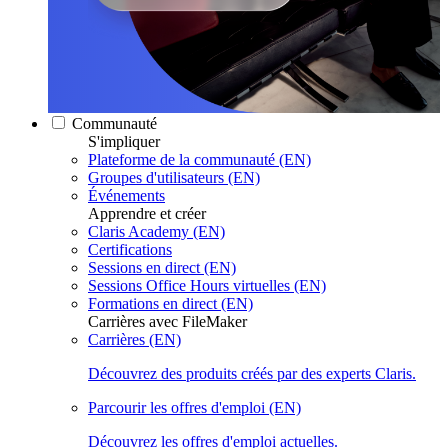
Communauté
S'impliquer
Plateforme de la communauté (EN)
Groupes d'utilisateurs (EN)
Événements
Apprendre et créer
Claris Academy (EN)
Certifications
Sessions en direct (EN)
Sessions Office Hours virtuelles (EN)
Formations en direct (EN)
Carrières avec FileMaker
Carrières (EN)
Découvrez des produits créés par des experts Claris.
Parcourir les offres d'emploi (EN)
Découvrez les offres d'emploi actuelles.