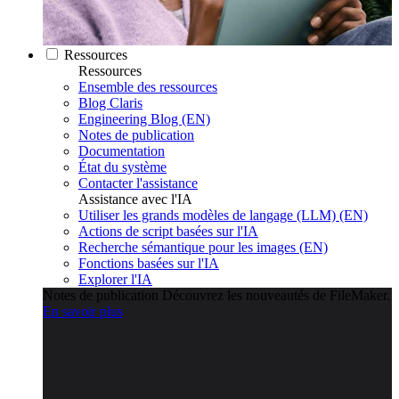
Ressources
Ressources
Ensemble des ressources
Blog Claris
Engineering Blog (EN)
Notes de publication
Documentation
État du système
Contacter l'assistance
Assistance avec l'IA
Utiliser les grands modèles de langage (LLM) (EN)
Actions de script basées sur l'IA
Recherche sémantique pour les images (EN)
Fonctions basées sur l'IA
Explorer l'IA
Notes de publication
Découvrez les nouveautés de FileMaker.
En savoir plus