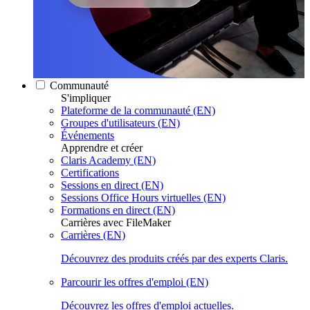
Communauté
S'impliquer
Plateforme de la communauté (EN)
Groupes d'utilisateurs (EN)
Événements
Apprendre et créer
Claris Academy (EN)
Certifications
Sessions en direct (EN)
Sessions Office Hours virtuelles (EN)
Formations en direct (EN)
Carrières avec FileMaker
Carrières (EN)
Découvrez des produits créés par des experts Claris.
Parcourir les offres d'emploi (EN)
Découvrez les offres d'emploi actuelles.