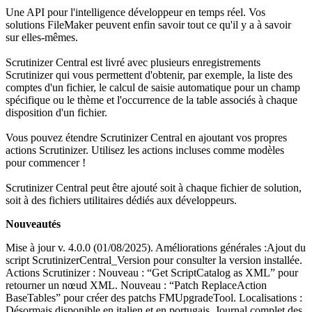
Une API pour l'intelligence développeur en temps réel. Vos
solutions FileMaker peuvent enfin savoir tout ce qu'il y a à savoir
sur elles-mêmes.
Scrutinizer Central est livré avec plusieurs enregistrements
Scrutinizer qui vous permettent d'obtenir, par exemple, la liste des
comptes d'un fichier, le calcul de saisie automatique pour un champ
spécifique ou le thème et l'occurrence de la table associés à chaque
disposition d'un fichier.
Vous pouvez étendre Scrutinizer Central en ajoutant vos propres
actions Scrutinizer. Utilisez les actions incluses comme modèles
pour commencer !
Scrutinizer Central peut être ajouté soit à chaque fichier de solution,
soit à des fichiers utilitaires dédiés aux développeurs.
Nouveautés
Mise à jour v. 4.0.0 (01/08/2025). Améliorations générales :Ajout du
script ScrutinizerCentral_Version pour consulter la version installée.
Actions Scrutinizer : Nouveau : “Get ScriptCatalog as XML” pour
retourner un nœud XML. Nouveau : “Patch ReplaceAction
BaseTables” pour créer des patchs FMUpgradeTool. Localisations :
Désormais disponible en italien et en portugais. Journal complet des