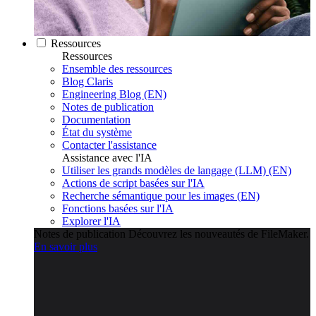
Ressources
Ressources
Ensemble des ressources
Blog Claris
Engineering Blog (EN)
Notes de publication
Documentation
État du système
Contacter l'assistance
Assistance avec l'IA
Utiliser les grands modèles de langage (LLM) (EN)
Actions de script basées sur l'IA
Recherche sémantique pour les images (EN)
Fonctions basées sur l'IA
Explorer l'IA
Notes de publication
Découvrez les nouveautés de FileMaker.
En savoir plus