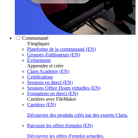
Communauté
S'impliquer
Plateforme de la communauté (EN)
Groupes d'utilisateurs (EN)
Événements
Apprendre et créer
Claris Academy (EN)
Certifications
Sessions en direct (EN)
Sessions Office Hours virtuelles (EN)
Formations en direct (EN)
Carrières avec FileMaker
Carrières (EN)
Découvrez des produits créés par des experts Claris.
Parcourir les offres d'emploi (EN)
Découvrez les offres d'emploi actuelles.