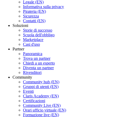
Legale (EN)
Informativa sulla privacy
Pirateria (EN)
Sicurezza
Contatti (EN)
Soluzioni
Storie di successo
Scuola dell'obbligo
Marketplace
Casi d'uso
Partner
Panoramica
Trova un partner
Chiedi a un esperto
Diventa un partner
Rivenditori
Community
Community hub (EN)
Gruppi di utenti (EN)
Eventi
Claris Academy (EN)
Certificazioni
Community Live (EN)
Orari ufficio virtuale (EN)
Formazione live (EN)