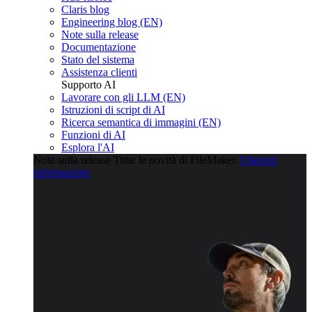
Claris blog
Engineering blog (EN)
Note sulla release
Documentazione
Stato del sistema
Assistenza clienti
Supporto AI
Lavorare con gli LLM (EN)
Istruzioni di script di AI
Ricerca semantica di immagini (EN)
Funzioni di AI
Esplora l'AI
Note sulla release
Tutte le novità di FileMaker.
Ulteriori
informazioni