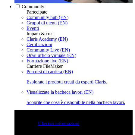
Community
Partecipate
Community hub (EN)
Gruppi di utenti (EN)
Eventi
Impara & crea
Claris Academy (EN)
Certificazioni
Community Live (EN)
Orari ufficio virtuale (EN)
Formazione live (EN)
Carriere FileMaker
Percorsi di carriera (EN)
Esplorate i prodotti creati da esperti Claris.
Visualizzate la bacheca lavori (EN)
Scoprite che cosa è disponibile nella bacheca lavori.
Claris Community Live
Partecipate alle nostre dirette
streaming per farvi ispirare e potenziare le vostre competenze
di sviluppo.
Ulteriori informazioni