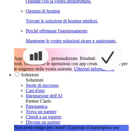
Ospitate con la vostra infrastruttura.
Opzioni di hosting
Trovate le soluzioni di hosting migliori.
Perché effettuare l'aggiornamento
Mantenete le vostre soluzioni sicure e aggiornate.
App
personalizzate. Risultati
reali.
Ottimizzate le operazioni con app create esattamente per
le esigenze della vostra azienda.
Ulteriori informazioni
Soluzioni
Soluzioni
Storie di successo
Casi d'uso
Integrazione dell'AI
Partner Claris
Panoramica
Trova un partner
Chiedi a un esperto
Diventa un partner
Non avete tempo per creare?
Esplorate il marketplace per