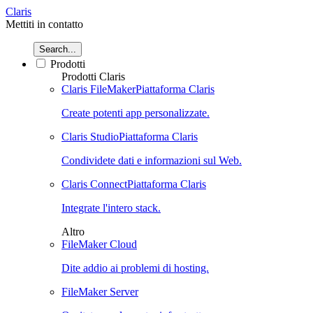
Claris
Mettiti in contatto
Search...
Prodotti
Prodotti Claris
Claris FileMaker
Piattaforma Claris
Create potenti app personalizzate.
Claris Studio
Piattaforma Claris
Condividete dati e informazioni sul Web.
Claris Connect
Piattaforma Claris
Integrate l'intero stack.
Altro
FileMaker Cloud
Dite addio ai problemi di hosting.
FileMaker Server