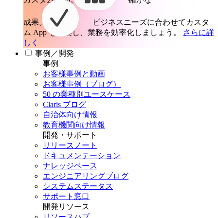
成果。
ビジネスニーズに合わせてカスタ
ム App を構築し、業務を効率化しましょう。
さらに詳
しく
事例／開発
事例
お客様事例と動画
お客様事例（ブログ）
50 の業種別ユースケース
Claris ブログ
自治体向け情報
教育機関向け情報
開発・サポート
リリースノート
ドキュメンテーション
ナレッジベース
エンジニアリングブログ
システムステータス
サポート窓口
開発リソース
リソースハブ