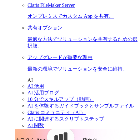
Claris FileMaker Server
オンプレミスでカスタム App を共有。
共有オプション
最適な方法でソリューションを共有するための選
択肢。
アップグレードが重要な理由
最新の環境でソリューションを安全に維持。
AI
AI 活用
AI 活用ブログ
10 分でスキルアップ（動画）
AI を体験するガイドブックとサンプルファイル
Claris コミュニティ（AI）
AI に関連するスクリプトステップ
AI 関数
カスタム App。
確かな