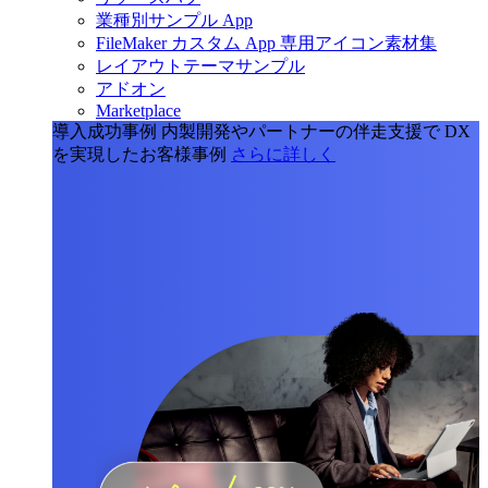
業種別サンプル App
FileMaker カスタム App 専用アイコン素材集
レイアウトテーマサンプル
アドオン
Marketplace
導入成功事例
内製開発やパートナーの伴走支援で DX
を実現したお客様事例
さらに詳しく