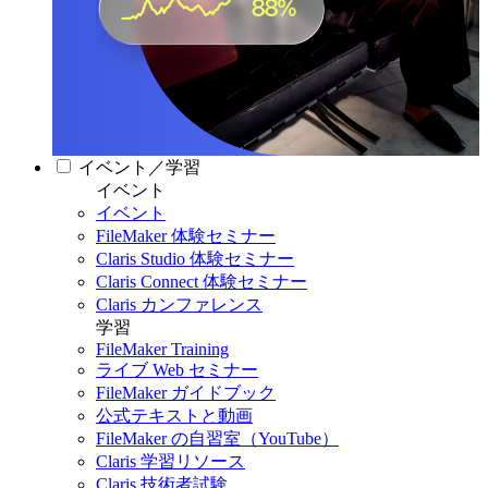
イベント／学習
イベント
イベント
FileMaker 体験セミナー
Claris Studio 体験セミナー
Claris Connect 体験セミナー
Claris カンファレンス
学習
FileMaker Training
ライブ Web セミナー
FileMaker ガイドブック
公式テキストと動画
FileMaker の自習室（YouTube）
Claris 学習リソース
Claris 技術者試験