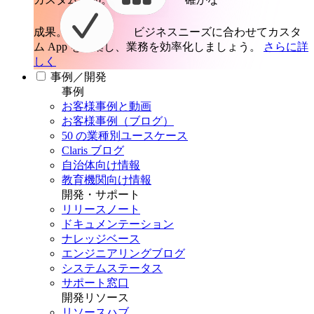
成果。
ビジネスニーズに合わせてカスタ
ム App を構築し、業務を効率化しましょう。
さらに詳
しく
事例／開発
事例
お客様事例と動画
お客様事例（ブログ）
50 の業種別ユースケース
Claris ブログ
自治体向け情報
教育機関向け情報
開発・サポート
リリースノート
ドキュメンテーション
ナレッジベース
エンジニアリングブログ
システムステータス
サポート窓口
開発リソース
リソースハブ