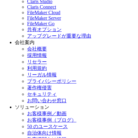
Claris Studio
Claris Connect
FileMaker Cloud
FileMaker Server
FileMaker Go
共有オプション
アップグレードが重要な理由
会社案内
会社概要
採用情報
リセラー
利用規約
リーガル情報
プライバシーポリシー
著作権侵害
セキュリティ
お問い合わせ窓口
ソリューション
お客様事例／動画
お客様事例（ブログ）
50 のユースケース
自治体向け情報