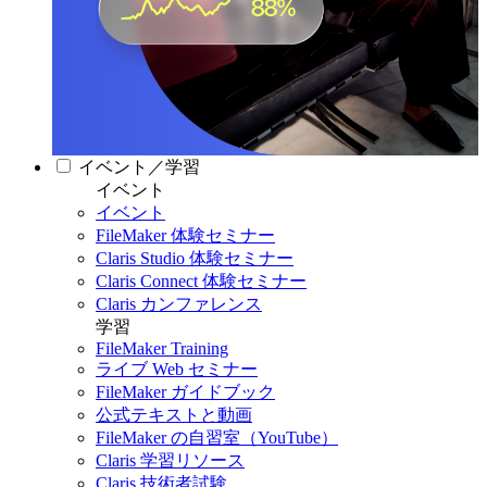
イベント／学習
イベント
イベント
FileMaker 体験セミナー
Claris Studio 体験セミナー
Claris Connect 体験セミナー
Claris カンファレンス
学習
FileMaker Training
ライブ Web セミナー
FileMaker ガイドブック
公式テキストと動画
FileMaker の自習室（YouTube）
Claris 学習リソース
Claris 技術者試験