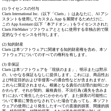
(1) ライセンスの付与
Claris International Inc.（以下「Claris」）はあなたに、AI アシ
スタントを使用してカスタム App を展開するためだけに、
この App Assistant (以下「本アドオン」) をライセンスされた
Claris FileMaker ソフトウェアとともに使用する非独占的で限
定的なライセンスを付与します。
(2) 知的財産
Claris は本ソフトウェアに関連する知的財産権を含め、本ソ
フトウェアについてのすべての権利を有します。
(3) 非保証
Claris は本ソフトウェアを「現状のまま」、明示または黙示
の、いかなる保証もなしに提供します。これには、商品性お
よび特定目的および非侵害への適合性などが含まれますが、
これらに限定されません。根拠となる責任の法理の如何にか
かわらず、それが契約、厳格責任、不法行為 (過失を含みま
す) において発生したかにかかわらず、また損害の可能性に
ついて事前に警告がなされていた場合であっても、本ソフト
ウェアの使用により発生したすべての直接的損害、間接的損