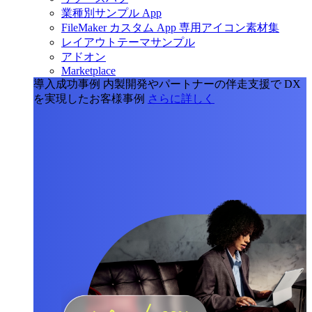
業種別サンプル App
FileMaker カスタム App 専用アイコン素材集
レイアウトテーマサンプル
アドオン
Marketplace
導入成功事例
内製開発やパートナーの伴走支援で DX
を実現したお客様事例
さらに詳しく