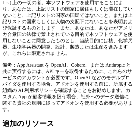
List) 上の一切の者。本ソフトウェアを使用することによ
り、あなたは、上記リストの国家に居住もしくは滞在してい
ないこと、上記リストの国家の国民ではないこと、または上
記リストの国家もしくは人物の支配下にないことを表明およ
び保証するものとします。また、あなたは、あなたがアメリ
カ合衆国の法律で禁止されている目的で本ソフトウェアを使
用しないことに同意したものとし、当該目的には核、化学兵
器、生物学兵器の開発、設計、製造または生産を含みます
が、これらに限定されません。
備考：App Assistant を OpenAI、Cohere、または Anthropic と
共に実行するには、API キーを取得するために、これらのサ
ービスのアカウントが必要です。OpenAI などのモデルプロ
バイダを使用する場合、アドオンを使用する前に、所属する
組織の AI 利用ポリシーを確認することをお勧めします。カ
スタム App が顧客情報を扱う場合、社外へのデータ送信に
関する貴社の規則に従ってアドオンを使用する必要がありま
す。
追加のリソース