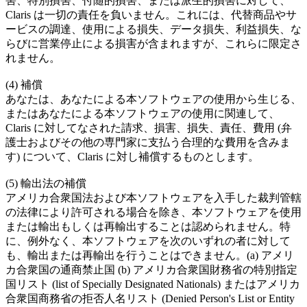
害、特別損害、付随的損害、または派生的損害に対して、
Claris は一切の責任を負いません。これには、代替商品やサ
ービスの調達、使用による損失、データ損失、利益損失、な
らびに営業停止による損害が含まれますが、これらに限定さ
れません。
(4) 補償
あなたは、あなたによる本ソフトウェアの使用から生じる、
またはあなたによる本ソフトウェアの使用に関連して、
Claris に対してなされた請求、損害、損失、責任、費用 (弁
護士およびその他の専門家に支払う合理的な費用を含みま
す) について、Claris に対し補償するものとします。
(5) 輸出法の補償
アメリカ合衆国法および本ソフトウェアを入手した裁判管轄
の法律により許可される場合を除き、本ソフトウェアを使用
または輸出もしくは再輸出することは認められません。特
に、例外なく、本ソフトウェアを次のいずれの者に対して
も、輸出または再輸出を行うことはできません。(a) アメリ
カ合衆国の通商禁止国 (b) アメリカ合衆国財務省の特別指定
国リスト (list of Specially Designated Nationals) またはアメリカ
合衆国商務省の拒否人名リスト (Denied Person's List or Entity