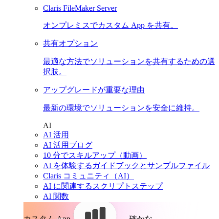
Claris FileMaker Server
オンプレミスでカスタム App を共有。
共有オプション
最適な方法でソリューションを共有するための選
択肢。
アップグレードが重要な理由
最新の環境でソリューションを安全に維持。
AI
AI 活用
AI 活用ブログ
10 分でスキルアップ（動画）
AI を体験するガイドブックとサンプルファイル
Claris コミュニティ（AI）
AI に関連するスクリプトステップ
AI 関数
カスタム App。
確かな