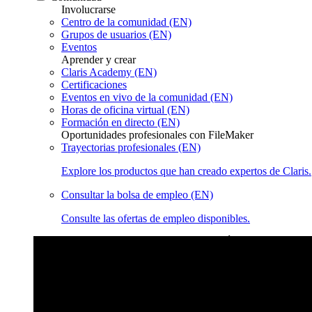
Involucrarse
Centro de la comunidad (EN)
Grupos de usuarios (EN)
Eventos
Aprender y crear
Claris Academy (EN)
Certificaciones
Eventos en vivo de la comunidad (EN)
Horas de oficina virtual (EN)
Formación en directo (EN)
Oportunidades profesionales con FileMaker
Trayectorias profesionales (EN)
Explore los productos que han creado expertos de Claris.
Consultar la bolsa de empleo (EN)
Consulte las ofertas de empleo disponibles.
Eventos en vivo de la comunidad de Claris
Únase a nuestras ret