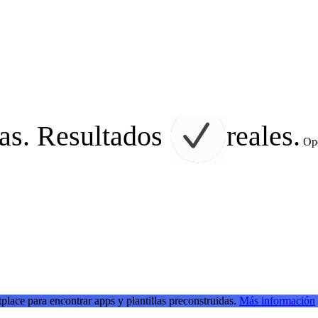
as. Resultados
reales.
Ope
place para encontrar apps y plantillas preconstruidas.
Más información