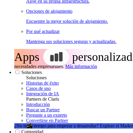
Aloje en su propia infraestructura.
Opciones de alojamiento
Encuentre la mejor solución de alojamiento.
Por qué actualizar
Mantenga sus soluciones seguras y actualizadas.
Apps
personalizad
necesidades empresariales.
Más información
Soluciones
Soluciones
Historias de éxito
Casos de uso
Integración de IA
Partners de Claris
Introducción
Buscar un Partner
Pregunte a un experto
Convertirse en Partner
¿No tiene tiempo para empezar a desarrollar?
Explore el Market
Comunidad