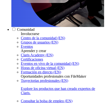
Comunidad
Involucrarse
Centro de la comunidad (EN)
Grupos de usuarios (EN)
Eventos
Aprender y crear
Claris Academy (EN)
Certificaciones
Eventos en vivo de la comunidad (EN)
Horas de oficina virtual (EN)
Formación en directo (EN)
Oportunidades profesionales con FileMaker
Trayectorias profesionales (EN)
Explore los productos que han creado expertos de
Claris.
Consultar la bolsa de empleo (EN)