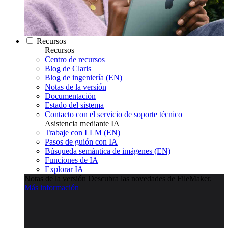
Recursos
Recursos
Centro de recursos
Blog de Claris
Blog de ingeniería (EN)
Notas de la versión
Documentación
Estado del sistema
Contacto con el servicio de soporte técnico
Asistencia mediante IA
Trabaje con LLM (EN)
Pasos de guión con IA
Búsqueda semántica de imágenes (EN)
Funciones de IA
Explorar IA
Notas de la versión
Descubra las novedades de FileMaker.
Más información