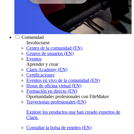
Comunidad
Involucrarse
Centro de la comunidad (EN)
Grupos de usuarios (EN)
Eventos
Aprender y crear
Claris Academy (EN)
Certificaciones
Eventos en vivo de la comunidad (EN)
Horas de oficina virtual (EN)
Formación en directo (EN)
Oportunidades profesionales con FileMaker
Trayectorias profesionales (EN)
Explore los productos que han creado expertos de
Claris.
Consultar la bolsa de empleo (EN)