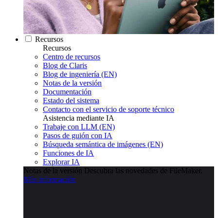
Recursos
Recursos
Centro de recursos
Blog de Claris
Blog de ingeniería (EN)
Notas de la versión
Documentación
Estado del sistema
Contacto con el servicio de soporte técnico
Asistencia mediante IA
Trabaje con LLM (EN)
Pasos de guión con IA
Búsqueda semántica de imágenes (EN)
Funciones de IA
Explorar IA
Notas de la versión
Descubra las novedades de FileMaker.
Más información