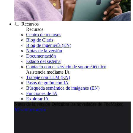
Recursos
Recursos
Centro de recursos
Blog de Claris
Blog de ingeniería (EN)
Notas de la versión
Documentación
Estado del sistema
Contacto con el servicio de soporte técnico
Asistencia mediante IA
Trabaje con LLM (EN)
Pasos de guión con IA
Búsqueda semántica de imágenes (EN)
Funciones de IA
Explorar IA
Notas de la versión
Descubra las novedades de FileMaker.
Más información