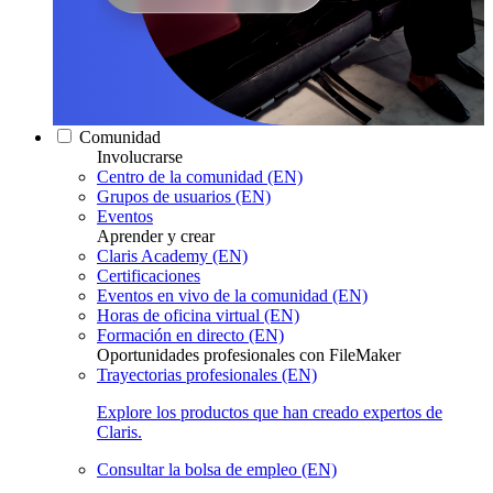
Comunidad
Involucrarse
Centro de la comunidad (EN)
Grupos de usuarios (EN)
Eventos
Aprender y crear
Claris Academy (EN)
Certificaciones
Eventos en vivo de la comunidad (EN)
Horas de oficina virtual (EN)
Formación en directo (EN)
Oportunidades profesionales con FileMaker
Trayectorias profesionales (EN)
Explore los productos que han creado expertos de
Claris.
Consultar la bolsa de empleo (EN)