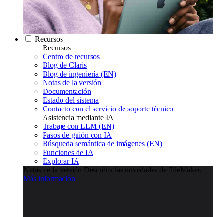
Recursos
Recursos
Centro de recursos
Blog de Claris
Blog de ingeniería (EN)
Notas de la versión
Documentación
Estado del sistema
Contacto con el servicio de soporte técnico
Asistencia mediante IA
Trabaje con LLM (EN)
Pasos de guión con IA
Búsqueda semántica de imágenes (EN)
Funciones de IA
Explorar IA
Notas de la versión
Descubra las novedades de FileMaker.
Más información