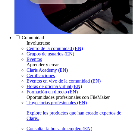
Comunidad
Involucrarse
Centro de la comunidad (EN)
Grupos de usuarios (EN)
Eventos
Aprender y crear
Claris Academy (EN)
Certificaciones
Eventos en vivo de la comunidad (EN)
Horas de oficina virtual (EN)
Formación en directo (EN)
Oportunidades profesionales con FileMaker
Trayectorias profesionales (EN)
Explore los productos que han creado expertos de
Claris.
Consultar la bolsa de empleo (EN)