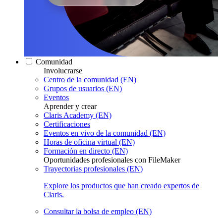
Comunidad
Involucrarse
Centro de la comunidad (EN)
Grupos de usuarios (EN)
Eventos
Aprender y crear
Claris Academy (EN)
Certificaciones
Eventos en vivo de la comunidad (EN)
Horas de oficina virtual (EN)
Formación en directo (EN)
Oportunidades profesionales con FileMaker
Trayectorias profesionales (EN)
Explore los productos que han creado expertos de
Claris.
Consultar la bolsa de empleo (EN)