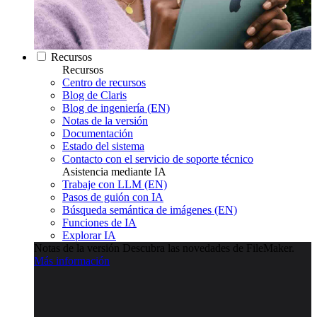
Recursos
Recursos
Centro de recursos
Blog de Claris
Blog de ingeniería (EN)
Notas de la versión
Documentación
Estado del sistema
Contacto con el servicio de soporte técnico
Asistencia mediante IA
Trabaje con LLM (EN)
Pasos de guión con IA
Búsqueda semántica de imágenes (EN)
Funciones de IA
Explorar IA
Notas de la versión
Descubra las novedades de FileMaker.
Más información