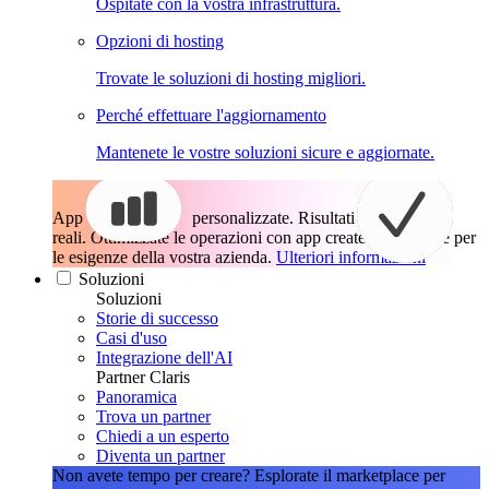
Ospitate con la vostra infrastruttura.
Opzioni di hosting
Trovate le soluzioni di hosting migliori.
Perché effettuare l'aggiornamento
Mantenete le vostre soluzioni sicure e aggiornate.
App
personalizzate. Risultati
reali.
Ottimizzate le operazioni con app create esattamente per
le esigenze della vostra azienda.
Ulteriori informazioni
Soluzioni
Soluzioni
Storie di successo
Casi d'uso
Integrazione dell'AI
Partner Claris
Panoramica
Trova un partner
Chiedi a un esperto
Diventa un partner
Non avete tempo per creare?
Esplorate il marketplace per