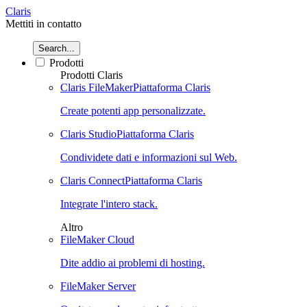
Claris
Mettiti in contatto
Search...
Prodotti
Prodotti Claris
Claris FileMaker
Piattaforma Claris
Create potenti app personalizzate.
Claris Studio
Piattaforma Claris
Condividete dati e informazioni sul Web.
Claris Connect
Piattaforma Claris
Integrate l'intero stack.
Altro
FileMaker Cloud
Dite addio ai problemi di hosting.
FileMaker Server