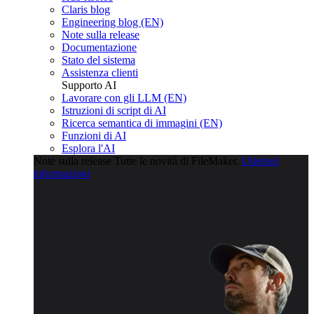
Claris blog
Engineering blog (EN)
Note sulla release
Documentazione
Stato del sistema
Assistenza clienti
Supporto AI
Lavorare con gli LLM (EN)
Istruzioni di script di AI
Ricerca semantica di immagini (EN)
Funzioni di AI
Esplora l'AI
Note sulla release
Tutte le novità di FileMaker.
Ulteriori
informazioni