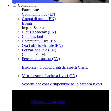
Community
Partecipate
Community hub (EN)
Gruppi di utenti (EN)
Eventi
Impara & crea
Claris Academy (EN)
Certificazioni
Community Live (EN)
Orari ufficio virtuale (EN)
Formazione live (EN)
Carriere FileMaker
Percorsi di carriera (EN)
Esplorate i prodotti creati da esperti Claris.
Visualizzate la bacheca lavori (EN)
Scoprite che cosa è disponibile nella bacheca lavori.
Claris Community Live
Partecipate alle nostre dirette
streaming per farvi ispirare e potenziare le vostre competenze
di sviluppo.
Ulteriori informazioni