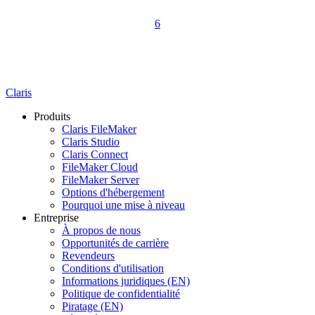
6
Claris
Produits
Claris FileMaker
Claris Studio
Claris Connect
FileMaker Cloud
FileMaker Server
Options d'hébergement
Pourquoi une mise à niveau
Entreprise
À propos de nous
Opportunités de carrière
Revendeurs
Conditions d'utilisation
Informations juridiques (EN)
Politique de confidentialité
Piratage (EN)