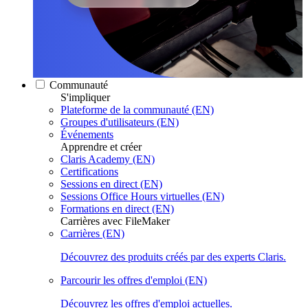
Communauté
S'impliquer
Plateforme de la communauté (EN)
Groupes d'utilisateurs (EN)
Événements
Apprendre et créer
Claris Academy (EN)
Certifications
Sessions en direct (EN)
Sessions Office Hours virtuelles (EN)
Formations en direct (EN)
Carrières avec FileMaker
Carrières (EN)
Découvrez des produits créés par des experts Claris.
Parcourir les offres d'emploi (EN)
Découvrez les offres d'emploi actuelles.