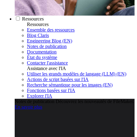
Ressources
Ressources
Ensemble des ressources
Blog Claris
Engineering Blog (EN)
Notes de publication
Documentation
État du système
Contacter l'assistance
Assistance avec l'IA
Utiliser les grands modèles de langage (LLM) (EN)
Actions de script basées sur l'IA
Recherche sémantique pour les images (EN)
Fonctions basées sur l'IA
Explorer l'IA
Notes de publication
Découvrez les nouveautés de FileMaker.
En savoir plus